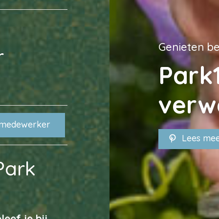
Genieten beg
r
Park
verw
amedewerker
Lees me
Park
eef je bij