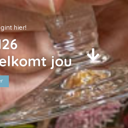
int hier!
126
elkomt jou
er