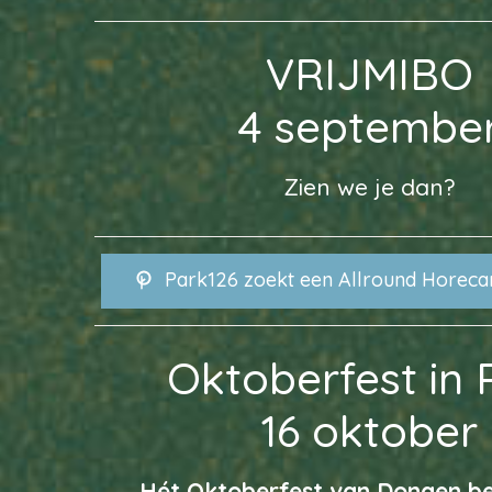
VRIJMIBO
4 septembe
Zien we je dan?
Park126 zoekt een Allround Horec
Oktoberfest in 
16 oktober
Hét Oktoberfest van Dongen bel